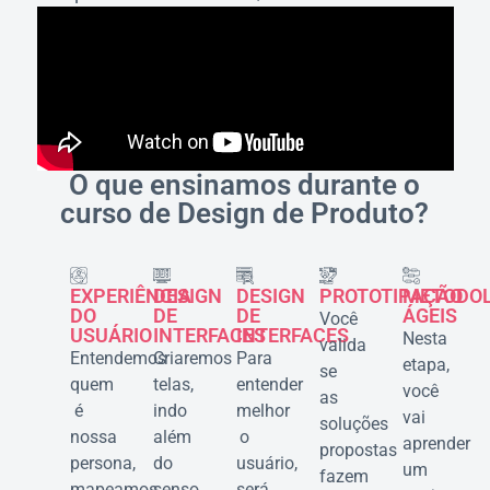
O que ensinamos durante o
curso de Design de Produto?
EXPERIÊNCIA
DESIGN
DESIGN
PROTOTIPAÇÃO
METODOL
DO
DE
DE
ÁGEIS
Você
USUÁRIO
INTERFACES
INTERFACES
Nesta
valida
Entendemos
Criaremos
Para
etapa,
se
quem
telas,
entender
você
as
é
indo
melhor
vai
soluções
nossa
além
o
aprender
propostas
persona,
do
usuário,
um
fazem
mapeamos
senso
será