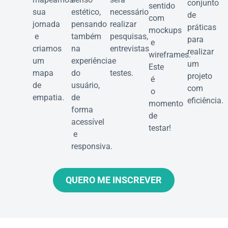
conjunto
sentido
sua
estético,
necessário
de
com
jornada
pensando
realizar
práticas
mockups
e
também
pesquisas,
para
e
criamos
na
entrevistas
realizar
wireframes.
um
experiência
e
um
Este
mapa
do
testes.
projeto
é
de
usuário,
com
o
empatia.
de
eficiência.
momento
forma
de
acessível
testar!
e
responsiva.
QUERO ME INSCREVER